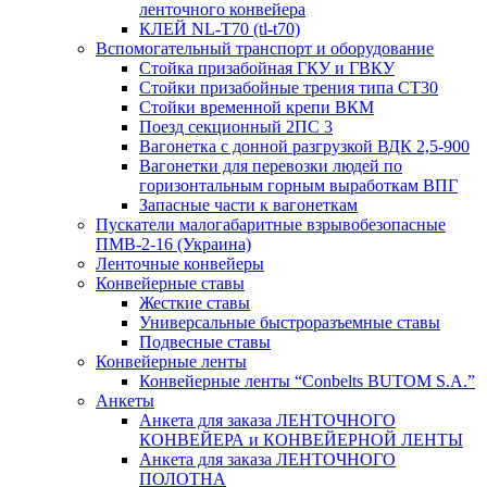
ленточного конвейера
КЛЕЙ NL-T70 (tl-t70)
Вспомогательный транспорт и оборудование
Стойка призабойная ГКУ и ГВКУ
Стойки призабойные трения типа CT30
Стойки временной крепи ВКМ
Поезд секционный 2ПС 3
Вагонетка с донной разгрузкой ВДК 2,5-900
Вагонетки для перевозки людей по
горизонтальным горным выработкам ВПГ
Запасные части к вагонеткам
Пускатели малогабаритные взрывобезопасные
ПМВ-2-16 (Украина)
Ленточные конвейеры
Конвейерные ставы
Жесткие ставы
Универсальные быстроразъемные ставы
Подвесные ставы
Конвейерные ленты
Конвейерные ленты “Conbelts BUTOM S.A.”
Анкеты
Анкета для заказа ЛЕНТОЧНОГО
КОНВЕЙЕРА и КОНВЕЙЕРНОЙ ЛЕНТЫ
Анкета для заказа ЛЕНТОЧНОГО
ПОЛОТНА