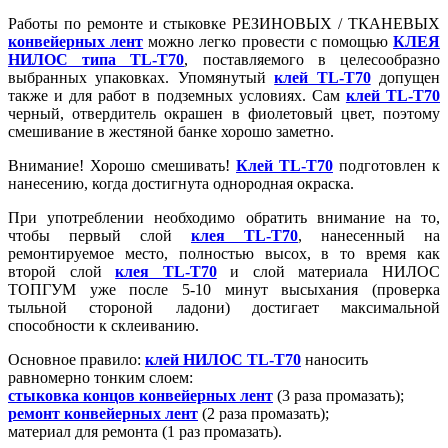
Работы по ремонте и стыковке РЕЗИНОВЫХ / ТКАНЕВЫХ
конвейерных лент
можно легко провести с помощью
КЛЕЯ
НИЛОС типа ТL-Т70
, поставляемого в целесообразно
выбранных упаковках. Упомянутый
клей ТL-Т70
допущен
также и для работ в подземных условиях. Сам
клей ТL-Т70
черный, отвердитель окрашен в фиолетовый цвет, поэтому
смешивание в жестяной банке хорошо заметно.
Внимание! Хорошо смешивать!
Клей ТL-Т70
подготовлен к
нанесению, когда достигнута однородная окраска.
При употреблении необходимо обратить внимание на то,
чтобы первый слой
клея ТL-Т70
, нанесенный на
ремонтируемое место, полностью высох, в то время как
второй слой
клея ТL-Т70
и слой материала НИЛОС
ТОПГУМ уже после 5-10 минут высыхания (проверка
тыльной стороной ладони) достигает максимальной
способности к склеиванию.
Основное правило:
клей НИЛОС ТL-Т70
наносить
равномерно тонким слоем:
стыковка концов конвейерных лент
(3 раза промазать);
ремонт конвейерных лент
(2 раза промазать);
материал для ремонта (1 раз промазать).