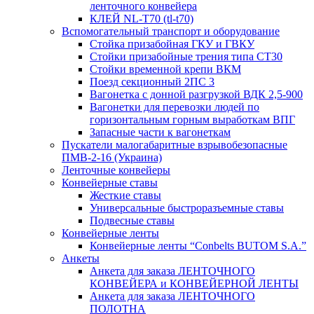
ленточного конвейера
КЛЕЙ NL-T70 (tl-t70)
Вспомогательный транспорт и оборудование
Стойка призабойная ГКУ и ГВКУ
Стойки призабойные трения типа CT30
Стойки временной крепи ВКМ
Поезд секционный 2ПС 3
Вагонетка с донной разгрузкой ВДК 2,5-900
Вагонетки для перевозки людей по
горизонтальным горным выработкам ВПГ
Запасные части к вагонеткам
Пускатели малогабаритные взрывобезопасные
ПМВ-2-16 (Украина)
Ленточные конвейеры
Конвейерные ставы
Жесткие ставы
Универсальные быстроразъемные ставы
Подвесные ставы
Конвейерные ленты
Конвейерные ленты “Conbelts BUTOM S.A.”
Анкеты
Анкета для заказа ЛЕНТОЧНОГО
КОНВЕЙЕРА и КОНВЕЙЕРНОЙ ЛЕНТЫ
Анкета для заказа ЛЕНТОЧНОГО
ПОЛОТНА