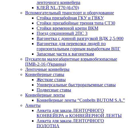
ленточного конвейера
КЛЕЙ NL-T70 (tl-t70)
Вспомогательный транспорт и оборудование
Стойка призабойная ГКУ и ГВКУ
Стойки призабойные трения типа CT30
Стойки временной крепи ВКМ
Поезд секционный 2ПС 3
Вагонетка с донной разгрузкой ВДК 2,5-900
Вагонетки для перевозки людей по
горизонтальным горным выработкам ВПГ
Запасные части к вагонеткам
Пускатели малогабаритные взрывобезопасные
ПМВ-2-16 (Украина)
Ленточные конвейеры
Конвейерные ставы
Жесткие ставы
Универсальные быстроразъемные ставы
Подвесные ставы
Конвейерные ленты
Конвейерные ленты “Conbelts BUTOM S.A.”
Анкеты
Анкета для заказа ЛЕНТОЧНОГО
КОНВЕЙЕРА и КОНВЕЙЕРНОЙ ЛЕНТЫ
Анкета для заказа ЛЕНТОЧНОГО
ПОЛОТНА